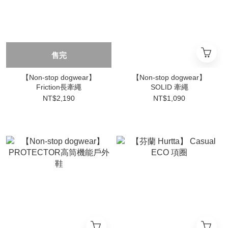
售完
【Non-stop dogwear】
【Non-stop dogwear】
Friction長牽繩
SOLID 牽繩
NT$2,190
NT$1,090