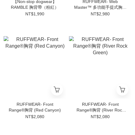
【Non-stop dogwear】
RUFFWEAR- Web
RAMBLE 胸背帶（粉紅）
Master™ 多功能手提式胸背
(Red Sumac)
NT$1,990
NT$2,980
RUFFWEAR- Front
RUFFWEAR- Front
Range®胸背 (Red Canyon)
Range®胸背 (River Rock
Green)
NT$2,080
NT$2,080