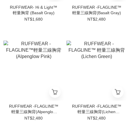
RUFFWEAR- Hi & Light™
RUFFWEAR -FLAGLINE™
輕量胸背 (Basalt Gray)
輕量三線胸背(Basalt Gray)
NT$1,680
NT$2,480
RUFFWEAR -FLAGLINE™
RUFFWEAR -FLAGLINE™
輕量三線胸背(Alpenglow
輕量三線胸背(Lichen
Pink)
Green)
NT$2,480
NT$2,480