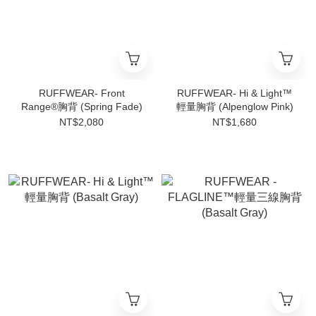
RUFFWEAR- Front
RUFFWEAR- Hi & Light™
Range®胸背 (Spring Fade)
輕量胸背 (Alpenglow Pink)
NT$2,080
NT$1,680