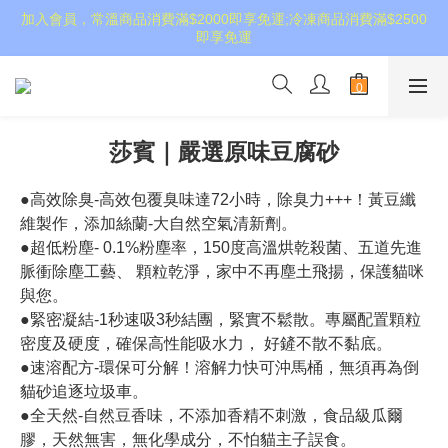
加入會員，常溫商品消費滿$2000即享免運;冷凍商品消費滿$2500
即享免運
莎賓｜嚴選原味豆腐砂
●高效除臭-高效包覆臭味達72小時，除臭力+++！黃豆纖
維製作，添加絲蘭-大自然空氣清新劑。
●超低粉塵- 0.1%粉塵率，150度高溫烘乾殺菌、五道先進
脈衝除塵工藝、 顆粒乾淨，家中不再塵土飛揚，保護貓咪
與您。
●緊密凝結-1秒速吸3秒結團，緊實不鬆散。專屬配置顆粒
密度及硬度，確保高性能吸水力， 好鏟不散不黏底。
●速溶配方-環保可分解！溶解力快可沖馬桶，無須再為倒
貓砂追逐垃圾車。
●全天然-自然豆香味，不添加香精不刺激，食品級瓜爾
膠，天然無害，無化學成分，不怕貓主子誤食。