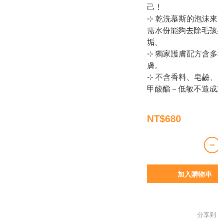
己！
⊹ 乾洗慕斯的泡沫
需水份能夠去除毛孩
垢。
⊹ 獨家護膚配方含
膚。
⊹ 不含香料、皂鹼、
甲酸酯－低敏不造成
NT$680
加入購物車
分享到