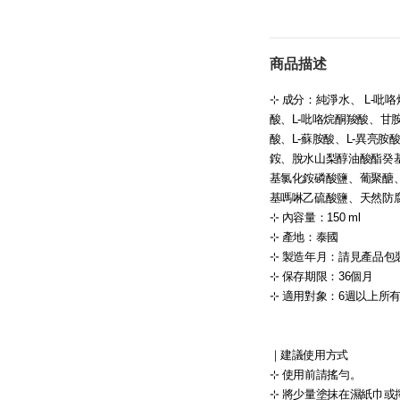
商品描述
⊹ 成分：純淨水、 L-吡
酸、L-吡咯烷酮羧酸、甘胺
酸、L-蘇胺酸、L-異亮胺
銨、脫水山梨醇油酸酯癸基
基氯化銨磷酸鹽、葡聚醣
基嗎啉乙硫酸鹽、天然防
⊹ 內容量：150 ml
⊹ 產地：泰國
⊹ 製造年月：請見產品包
⊹ 保存期限：36個月
⊹ 適用對象：6週以上所
｜建議使用方式
⊹ 使用前請搖勻。
⊹ 將少量塗抹在濕紙巾