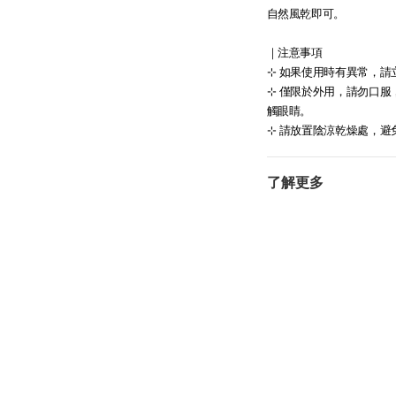
自然風乾即可。
｜注意事項
​​⊹ 如果使用時有異常，
​​⊹ 僅限於外用，請勿
觸眼睛。
​​⊹ 請放置陰涼乾燥處，
了解更多