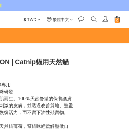
運
$
TWD
繁體中文
立即購買
ION | Catnip貓用天然貓
貓咪專用
咪研發
肌而生。100％天然舒緩的保養護膚
刺激的皮膚，並透過改善質地、豐盈
恢復活力，而不留下油性殘留物。
天然貓薄荷，幫貓咪輕鬆解壓做自