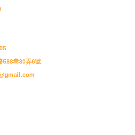
導
05
588巷30弄6號
@gmail.com
t