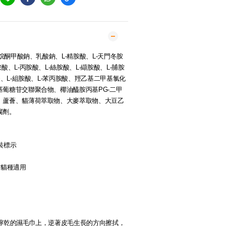
咯烷酮甲酸鈉、乳酸鈉、L-精胺酸、L-天門冬胺
酸、L-丙胺酸、L-絲胺酸、L-纈胺酸、L-脯胺
酸、L-組胺酸、L-苯丙胺酸、羥乙基二甲基氯化
葡糖苷交聯聚合物、椰油醯胺丙基PG-二甲
、蘆薈、貓薄荷萃取物、大麥萃取物、大豆乙
腐劑。
裝標示
有貓種適用
或擰乾的濕毛巾上，逆著皮毛生長的方向擦拭，