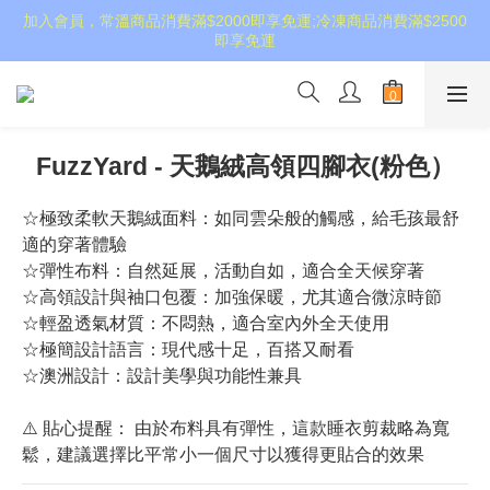
加入會員，常溫商品消費滿$2000即享免運;冷凍商品消費滿$2500
即享免運
FuzzYard - 天鵝絨高領四腳衣(粉色）
☆極致柔軟天鵝絨面料：如同雲朵般的觸感，給毛孩最舒
適的穿著體驗
☆彈性布料：自然延展，活動自如，適合全天候穿著
☆高領設計與袖口包覆：加強保暖，尤其適合微涼時節
☆輕盈透氣材質：不悶熱，適合室內外全天使用
☆極簡設計語言：現代感十足，百搭又耐看
☆澳洲設計：設計美學與功能性兼具
⚠️ 貼心提醒： 由於布料具有彈性，這款睡衣剪裁略為寬
鬆，建議選擇比平常小一個尺寸以獲得更貼合的效果