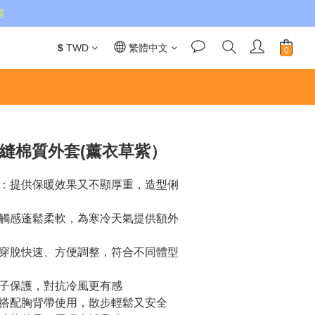
運
$
TWD
繁體中文
立即購買
 - 絎縫棉質外套(薰衣草紫）
：提供保暖效果又不顯厚重，造型俐
觸感蓬鬆柔軟，為寒冷天氣提供額外
穿脫快速、方便調整，符合不同體型
子保護，對抗冷風更有感
搭配胸背帶使用，散步輕鬆又安全