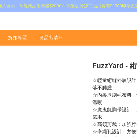
加入會員，常溫商品消費滿$2000即享免運;冷凍商品消費滿$2500即享免
折扣專區
良品出清✨
FuzzYard
☆輕量絎縫外層設計
落不臃腫
☆內裏厚刷毛布料：
溫暖
☆魔鬼氈胸帶設計：
需求
☆高領剪裁：加強脖
☆牽繩孔設計：方便