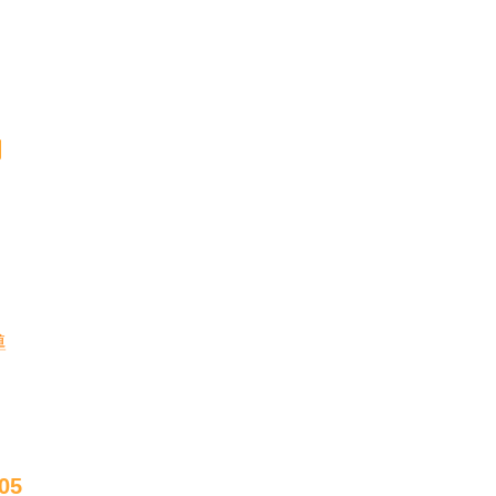
明
導
05