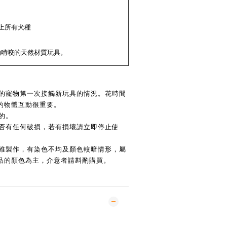
上所有犬種
物啃咬的天然材質玩具。
察您的寵物第一次接觸新玩具的情況。花時間
的物體互動很重要。​
的。 ​
​​是否有任何​​破損​​，​​若有​​損壞請立即停止使
物纖維製作，有染色不均及顏色較暗情形，屬
品的顏色為主，介意者請斟酌購買。