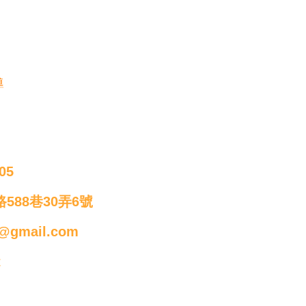
導
05
588巷30弄6號
@gmail.com
t