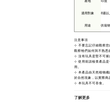
產地
印度
適用對象
8週以
用途
供寵
注意事項
⊹ ​​不要忘記仔細觀
觀察牠們如何與不熟悉
⊹ ​​沒有玩具是堅不可摧
⊹ ​​使用前​​請檢查​​產品
用。
⊹ ​​本產品由天然植
於自然現象，以實際商
⊹ 本玩具不可吞食。 ​
了解更多