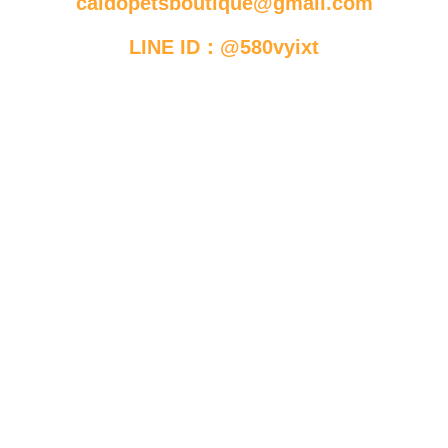
caldopetsboutique@gmail.com
LINE ID：@580vyixt