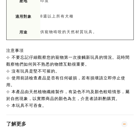
印度
產地
8週以上所有犬種
適用對象
供寵物啃咬的天然材質玩具。
用途
注意事項
⊹ ​​不要忘記仔細觀察您的寵物第一次接觸新玩具的情況。花時間
觀察牠們如何與不熟悉的物體互動很重要。​
⊹ ​​沒有玩具是堅不可摧的。 ​
⊹ ​​使用前​​請檢查​​產品​​是否有任何​​破損​​，​​若有​​損壞請立即停止使
用。
⊹ ​​本產品由天然植物纖維製作，有染色不均及顏色較暗情形，屬
於自然現象，以實際商品的顏色為主，介意者請斟酌購買。
⊹ 本玩具不可吞食。 ​
了解更多