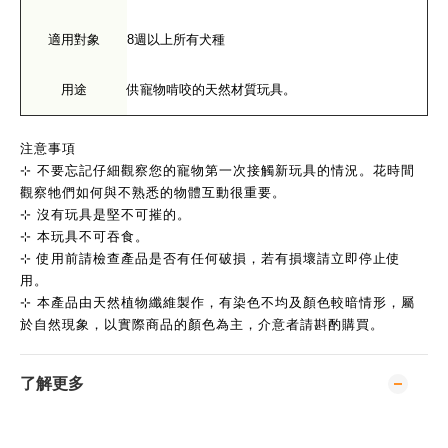
適用對象
8週以上所有犬種
用途
供寵物啃咬的天然材質玩具。
注意事項
⊹ ​​不要忘記仔細觀察您的寵物第一次接觸新玩具的情況。花時間
觀察牠們如何與不熟悉的物體互動很重要。​
⊹ ​​沒有玩具是堅不可摧的。 ​
⊹ 本玩具不可吞食。 ​
⊹ ​​使用前​​請檢查​​產品​​是否有任何​​破損​​，​​若有​​損壞請立即停止使
用。
⊹ ​​本產品由天然植物纖維製作，有染色不均及顏色較暗情形，屬
於自然現象，以實際商品的顏色為主，介意者請斟酌購買。
了解更多