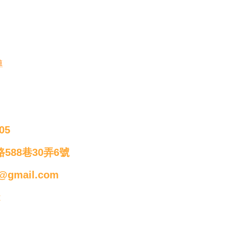
導
05
588巷30弄6號
@gmail.com
t