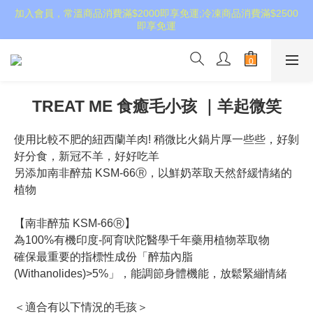
加入會員，常溫商品消費滿$2000即享免運;冷凍商品消費滿$2500
即享免運
TREAT ME 食癒毛小孩 ｜羊起微笑
使用比較不肥的紐西蘭羊肉! 稍微比火鍋片厚一些些，好剝
好分食，新冠不羊，好好吃羊
另添加南非醉茄 KSM-66Ⓡ，以鮮奶萃取天然舒緩情緒的
植物
【南非醉茄 KSM-66Ⓡ】
為100%有機印度-阿育吠陀醫學千年藥用植物萃取物
確保最重要的指標性成份「醉茄內脂
(Withanolides)>5%」，能調節身體機能，放鬆緊繃情緒
＜適合有以下情況的毛孩＞