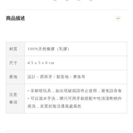
商品描述
材質
100%天然橡膠（乳膠）
尺寸
4.5 x 5 x 6 cm
產地
設計：西班牙 / 製造地：摩洛哥
• 非耐咬玩具，如出現破損請停止使用，避免誤吞食
注意
• 可以溫水手洗，髒污可用牙刷搭配中性清潔劑稍作
事項
搓洗，並置於陰涼通風處風乾