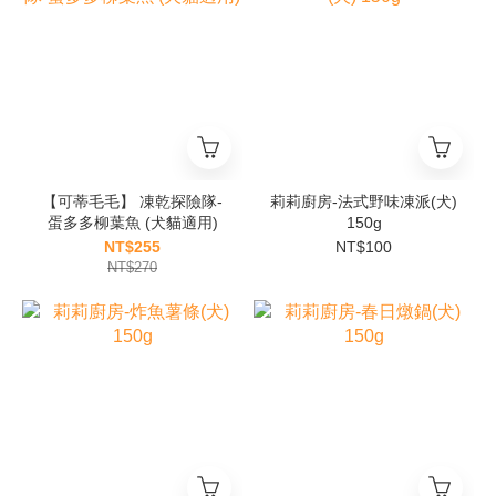
【可蒂毛毛】 凍乾探險隊-
莉莉廚房-法式野味凍派(犬)
蛋多多柳葉魚 (犬貓適用)
150g
NT$255
NT$100
NT$270