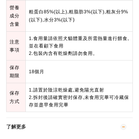
營養
粗蛋白85
%(
以上
),
粗脂肪
3%(
以
下),
粗灰分
9%
成分
)
(
以下
),
水分
3%(
以下
含量
1.
食用量請依照犬貓體重及所需熱量進行餵食
,
注意
並在看顧下食用
事項
2.包裝內含有乾燥劑請勿食用。
保存
18
個月
期限
1.
請置於陰涼乾燥處
,
避免陽光直射
保存
2.
拆封後請確實密封保存,未食用完畢可冷藏保
方式
存並盡早食用完畢
了解更多