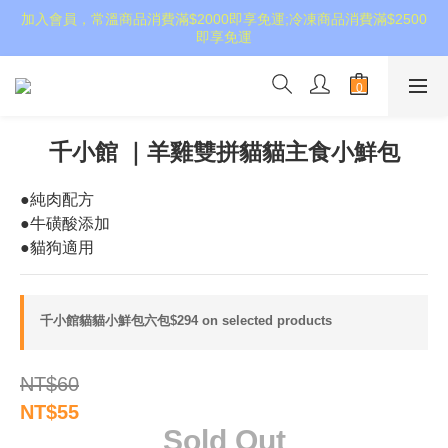
加入會員，常溫商品消費滿$2000即享免運;冷凍商品消費滿$2500
即享免運
千小館 ｜羊雞雙拼貓貓主食小鮮包
●純肉配方
●牛磺酸添加
●貓狗適用
千小館貓貓小鮮包六包$294 on selected products
NT$60
NT$55
Sold Out