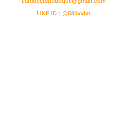
caldopetsboutique@gmail.com
LINE ID：@580vyixt