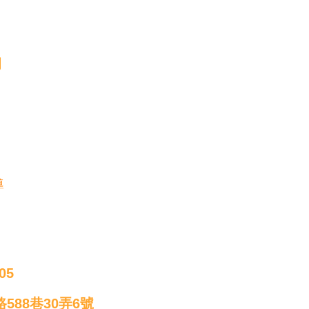
明
導
05
588巷30弄6號