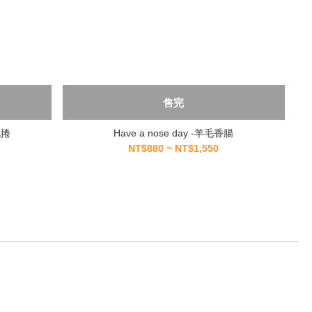
售完
花捲
Have a nose day -羊毛香腸
NT$880 ~ NT$1,550