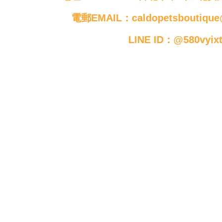
電郵EMAIL：caldopetsboutique
LINE ID：@580vyix