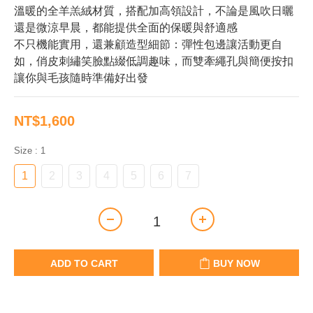
溫暖的全羊羔絨材質，搭配加高領設計，不論是風吹日曬
還是微涼早晨，都能提供全面的保暖與舒適感
不只機能實用，還兼顧造型細節：彈性包邊讓活動更自
如，俏皮刺繡笑臉點綴低調趣味，而雙牽繩孔與簡便按扣
讓你與毛孩隨時準備好出發
NT$1,600
Size
: 1
1
2
3
4
5
6
7
ADD TO CART
BUY NOW