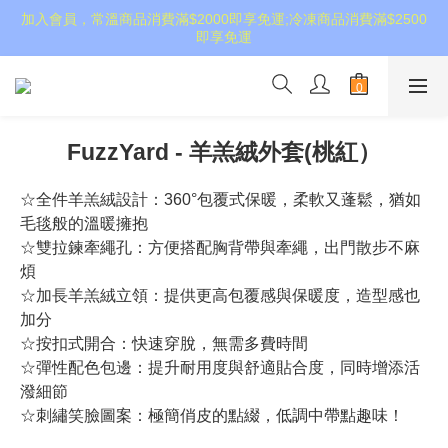
加入會員，常溫商品消費滿$2000即享免運;冷凍商品消費滿$2500
即享免運
FuzzYard - 羊羔絨外套(桃紅）
☆全件羊羔絨設計：360°包覆式保暖，柔軟又蓬鬆，猶如
毛毯般的溫暖擁抱
☆雙拉鍊牽繩孔：方便搭配胸背帶與牽繩，出門散步不麻
煩
☆加長羊羔絨立領：提供更高包覆感與保暖度，造型感也
加分
☆按扣式開合：快速穿脫，無需多費時間
☆彈性配色包邊：提升耐用度與舒適貼合度，同時增添活
潑細節
☆刺繡笑臉圖案：極簡俏皮的點綴，低調中帶點趣味！