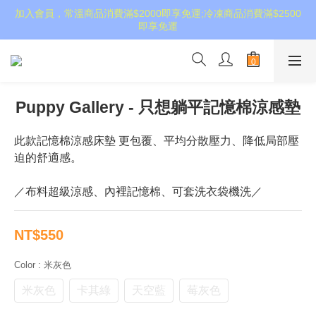
加入會員，常溫商品消費滿$2000即享免運;冷凍商品消費滿$2500
即享免運
Puppy Gallery - 只想躺平記憶棉涼感墊
此款記憶棉涼感床墊 更包覆、平均分散壓力、降低局部壓
迫的舒適感。
／布料超級涼感、內裡記憶棉、可套洗衣袋機洗／
NT$550
Color
: 米灰色
米灰色
卡其綠
天空藍
莓灰色