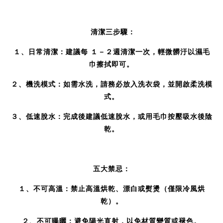
清潔三步驟：
１、日常清潔：建議每 １－２週清潔一次，輕微髒汙以濕毛
巾擦拭即可。
２、機洗模式：如需水洗，請務必放入洗衣袋，並開啟柔洗模
式。
３、低速脫水：完成後建議低速脫水，或用毛巾按壓吸水後陰
乾。
五大禁忌：
１、
不可高溫：禁止高溫烘乾、漂白或熨燙（僅限冷風烘
乾）。
２、
不可曝曬：避免陽光直射，以免材質變質或褪色。