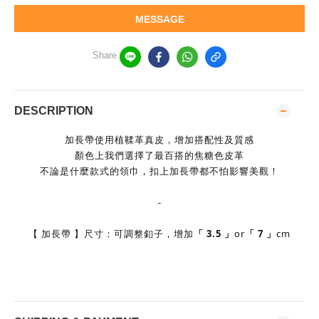
MESSAGE
Share
DESCRIPTION
加長帶使用植鞣革真皮，增加搭配性及質感
顏色上我們選擇了最百搭的焦糖色皮革
不論是什麼款式的領巾，扣上加長帶都不怕影響美觀！
-
【 加長帶 】尺寸：可調整釦子，增加
「 3.5 」
or
「 7 」
cm