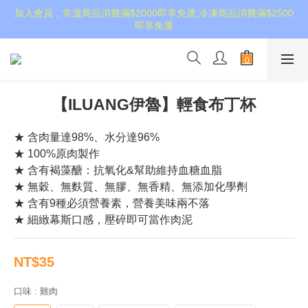
加入會員，常溫商品消費滿$2000即享免運;冷凍商品消費滿$2500
即享免運
【ILUANG伊魯】輕食布丁杯
★ 含肉量達98%、水分達96%
★ 100%原肉製作
★ 含有褐藻醣：抗氧化&幫助維持血糖血脂
★ 無穀、無麩質、無膠、無香精、無添加化學劑
★ 含有9種必須營養素，營養美味兩不落
★ 細緻幕斯口感，壓碎即可當作肉泥
NT$35
口味
: 雞肉