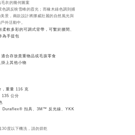
織毛衣的幾何圖案
紫色調反映雪峰的霞光；而橡木綠色調則捕
的美景，兩款設計將挪威壯麗的自然風光與
的戶外活動中。
有柔軟多彩的可調式背帶，可繫於腰間、
作為手提包
，適合存放貴重物品或毛孩零食
及掛上其他小物
公分，重量 116 克
至 135 公分
色
Duraflex® 扣具、3M™ 反光線、YKK
溫30度以下機洗，請勿烘乾