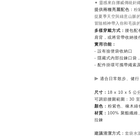
✦ 靈感來自挪威傳統針
提供兩種亮麗配色：
粉
捉夏季天空與綠意山脈
冒險精神帶入你和毛孩
多樣穿戴方式：
腰包配
肩背，或將背帶收納後
實用功能：
- 設有撿便袋收納口
- 隱藏式內部拉鍊口袋
- 配件掛環可攜帶繩索
⫸ 適合日常散步、健行
尺寸：
18 x 10 x 5 
可調節腰圍範圍：
30 
顏色 :
粉紫色、橡木綠
材質：
100% 聚酯纖維、
拉鍊
建議清潔方式：
套袋水