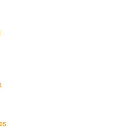
明
導
05