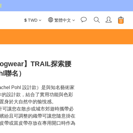
運
$
TWD
繁體中文
 dogwear】TRAIL探索腰
ohl聯名）
achel Pohl 設計款）是與知名藝術家
聯名合作的設計款，結合了實用功能與色彩
置身於大自然中的愉悅感。
腰包的設計可讓您在散步或城市郊遊時攜帶必
繽紛且可調整的織帶可讓您隨意掛在
皮帶或當皮帶存放在專用開口時作為