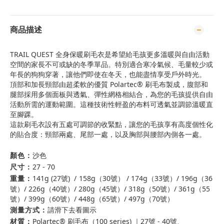
商品描述
TRAIL QUEST 全身保暖刷毛衣是希望給毛孩更多溫暖與自由活動
空間的家長不可或缺的冬季單品。特別適合寒冷氣候、毛量較少或
年長的狗狗穿著，讓他們即使在冬天，也能盡情享受戶外時光。
頂部和加長頸部由超柔軟的優質 Polartec® 刷毛布製成，腹部和
腿部採用多個面板與透氣、彈性網格相結合，為您的毛孩提供自由
活動所需的運動範圍。這種技術性輕盈的布料可透氣並調節溫暖直
至腳踝。
這款刷毛衣設有五處可調節的收緊點，讓您的毛孩享有高度個性化
的貼合度：頸部兩處、尾部一處，以及胸部與腰部內側各一處。
顏色：
沙色
尺寸：
27 - 70
重量：
141g (27號) /
158g（30號） / 174g（33號）/ 196g（36
號）/ 226g（40號）/ 280g（45號）/ 318g（50號）/ 361g（55
號）/ 399g（60號）/ 448g（65號）/ 497g（70號）
測量方式：
請滑下去看圖示
材質：
Polartec® 刷毛布（100 series) ｜27號 - 40號、