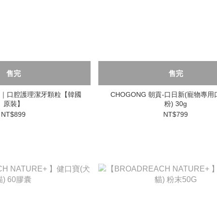
售完
售完
可陪｜口腔護理潔牙顆粒【韓國
CHOGONG 朝貢-口日新(寵物專
原裝】
粉) 30g
NT$899
NT$799