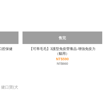
售完
用口腔保健
【可蒂毛毛】3護型免疫營養品-增強免疫力
（貓用）
NT$590
NT$660