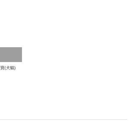
口寶(犬貓)